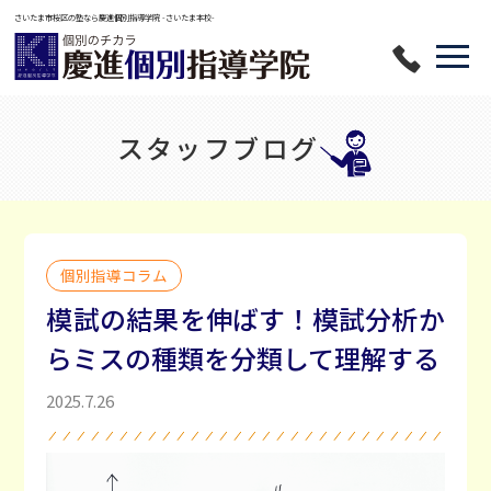
さいたま市桜区の塾なら慶進個別指導学院 -さいたま本校-
HOME
スタッフブログ
慶進の魅力
コース案内
個別指導コラム
模試の結果を伸ばす！模試分析か
授業料
らミスの種類を分類して理解する
2025.7.26
入塾の流れ