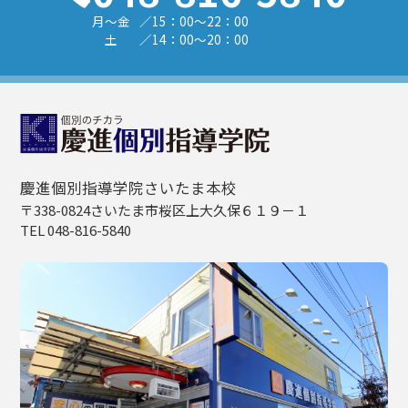
月～金
／15：00～22：00
土
／14：00～20：00
慶進個別指導学院さいたま本校
〒338-0824さいたま市桜区上大久保６１９－１
TEL 048-816-5840