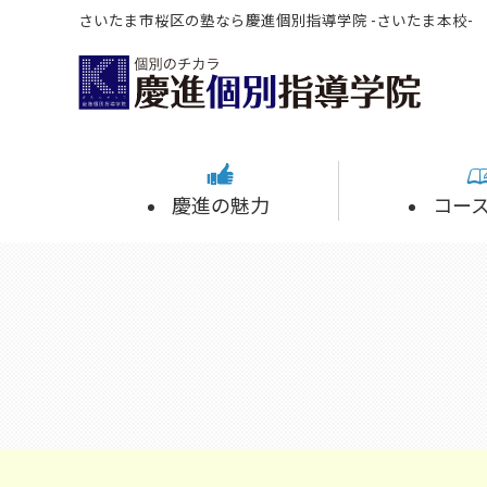
さいたま市桜区の塾なら慶進個別指導学院 -さいたま本校-
慶進の魅力
コー