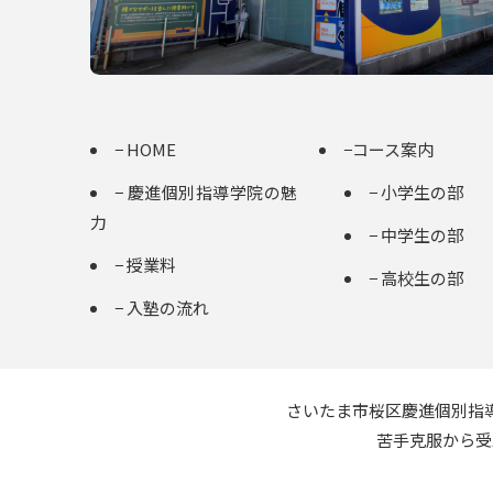
− HOME
−コース案内
− 慶進個別指導学院の魅
− 小学生の部
力
− 中学生の部
− 授業料
− 高校生の部
− 入塾の流れ
さいたま市桜区慶進個別指
苦手克服から受