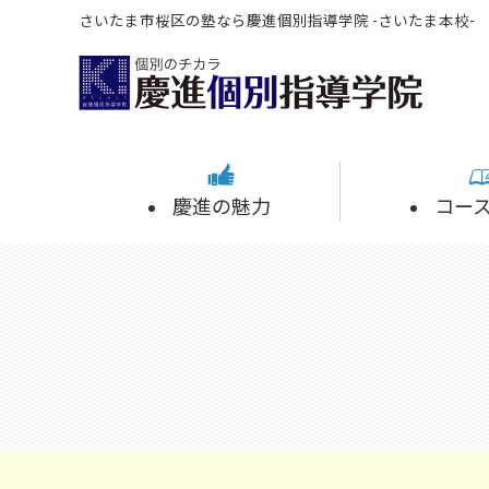
さいたま市桜区の塾なら慶進個別指導学院 -さいたま本校-
慶進の魅力
コー